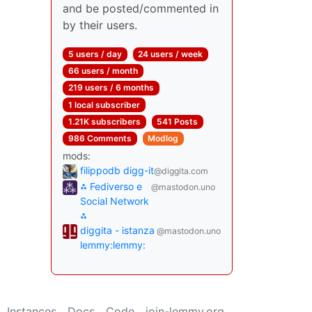
and be posted/commented in
by their users.
5 users / day
24 users / week
66 users / month
219 users / 6 months
1 local subscriber
1.21K subscribers
541 Posts
986 Comments
Modlog
mods:
filippodb digg-it
@diggita.com
⁂ Fediverso e
@mastodon.uno
Social Network
⁂
diggita - istanza
@mastodon.uno
lemmy:lemmy:
Instances
Docs
Code
join-lemmy.org