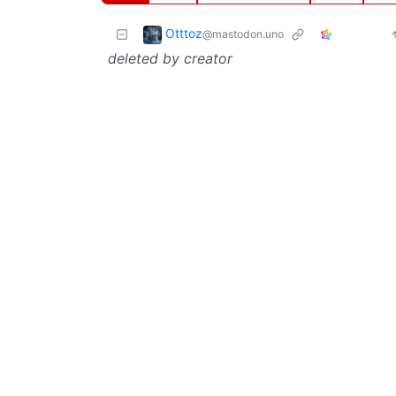
Otttoz
@mastodon.uno
deleted by creator