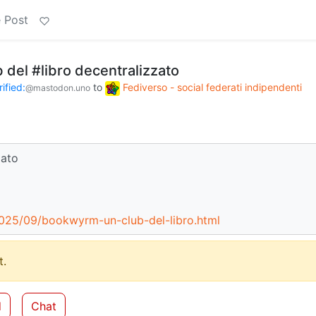
 Post
del #libro decentralizzato
ified:
to
Fediverso - social federati indipendenti
@mastodon.uno
zato
025/09/bookwyrm-un-club-del-libro.html
.
d
Chat