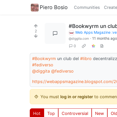
Piero Bosio
Communities
Create
#Bookwyrm un club 
2
Web Apps Magazine :ver
·
11 months ago
@diggita.com
0
#Bookwyrm
un club del
#libro
decentraliz
#fediverso
@diggita
@fediverso
https://webappsmagazine.blogspot.com/2
You must
log in or register
to comment
Hot
Top
Controversial
New
Ol