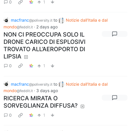
0
1
macfranc
to
Notizie dall'Italia e dal
@poliversity.it
mondo
·
2 days ago
@feddit.it
NON CI PREOCCUPA SOLO IL
DRONE CARICO DI ESPLOSIVI
TROVATO ALL’AEROPORTO DI
LIPSIA
0
1
macfranc
to
Notizie dall'Italia e dal
@poliversity.it
mondo
·
3 days ago
@feddit.it
RICERCA MIRATA O
SORVEGLIANZA DIFFUSA?
0
1