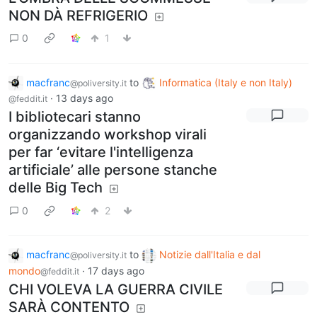
NON DÀ REFRIGERIO
0
1
macfranc
to
Informatica (Italy e non Italy)
@poliversity.it
·
13 days ago
@feddit.it
I bibliotecari stanno
organizzando workshop virali
per far ‘evitare l'intelligenza
artificiale’ alle persone stanche
delle Big Tech
0
2
macfranc
to
Notizie dall'Italia e dal
@poliversity.it
mondo
·
17 days ago
@feddit.it
CHI VOLEVA LA GUERRA CIVILE
SARÀ CONTENTO