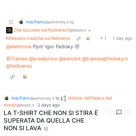
macfranc
to
@poliversity.it
Che succede nel Fediverso?
•
@feddit.it
Riflessioni tossiche sul Fediverso.
1
·
1 day ago
@elettrona
Pjotr Igor Fedisky 🤣
@Trames
@prealpinux
@kenobit
@trames@fedisky.it
@fediverso
macfranc
to
Notizie dall'Italia e dal
@poliversity.it
mondo
·
2 days ago
@feddit.it
LA T-SHIRT CHE NON SI STIRA È
SUPERATA DA QUELLA CHE
NON SI LAVA