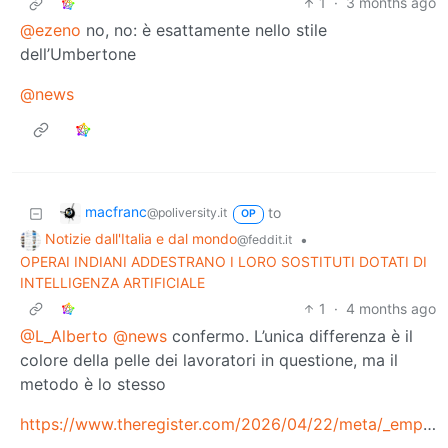
1
·
3 months ago
@ezeno
no, no: è esattamente nello stile
dell’Umbertone
@news
macfranc
to
@poliversity.it
OP
Notizie dall'Italia e dal mondo
•
@feddit.it
OPERAI INDIANI ADDESTRANO I LORO SOSTITUTI DOTATI DI
INTELLIGENZA ARTIFICIALE
1
·
4 months ago
@L_Alberto
@news
confermo. L’unica differenza è il
colore della pelle dei lavoratori in questione, ma il
metodo è lo stesso
https://www.theregister.com/2026/04/22/meta/_employee/_surveillance/_software/