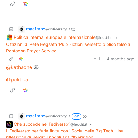
macfranc
to
@poliversity.it
Politica interna, europea e internazionale
•
@feddit.it
Citazioni di Pete Hegseth ‘Pulp Fiction’ Versetto biblico falso al
Pentagon Prayer Service
1
·
4 months ago
@kathsone
😩
@politica
macfranc
to
@poliversity.it
OP
Che succede nel Fediverso?
•
@feddit.it
Il Fediverso: per farla finita con i Social delle Big Tech. Una
riflessione di Sergio Tringali aka @SerByron