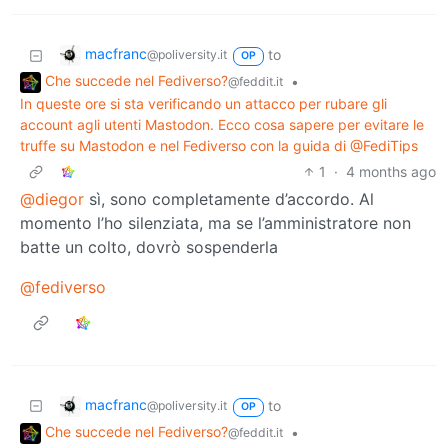
macfranc
to
@poliversity.it
OP
Che succede nel Fediverso?
•
@feddit.it
In queste ore si sta verificando un attacco per rubare gli
account agli utenti Mastodon. Ecco cosa sapere per evitare le
truffe su Mastodon e nel Fediverso con la guida di @FediTips
1
·
4 months ago
@diegor
sì, sono completamente d’accordo. Al
momento l’ho silenziata, ma se l’amministratore non
batte un colto, dovrò sospenderla
@fediverso
macfranc
to
@poliversity.it
OP
Che succede nel Fediverso?
•
@feddit.it