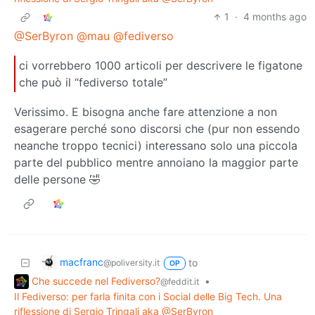
1
·
4 months ago
@SerByron
@mau
@fediverso
ci vorrebbero 1000 articoli per descrivere le figatone
che può il “fediverso totale”
Verissimo. E bisogna anche fare attenzione a non
esagerare perché sono discorsi che (pur non essendo
neanche troppo tecnici) interessano solo una piccola
parte del pubblico mentre annoiano la maggior parte
delle persone 🤣
macfranc
to
@poliversity.it
OP
Che succede nel Fediverso?
•
@feddit.it
Il Fediverso: per farla finita con i Social delle Big Tech. Una
riflessione di Sergio Tringali aka @SerByron