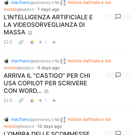
macfranc
to
Notizie dall'Italia e dal
@poliversity.it
mondo
·
7 days ago
@feddit.it
L’INTELLIGENZA ARTIFICIALE E
LA VIDEOSORVEGLIANZA DI
MASSA
0
1
macfranc
to
Notizie dall'Italia e dal
@poliversity.it
mondo
·
9 days ago
@feddit.it
ARRIVA IL “CASTIGO” PER CHI
USA COPILOT PER SCRIVERE
CON WORD…
0
1
macfranc
to
Notizie dall'Italia e dal
@poliversity.it
mondo
·
10 days ago
@feddit.it
L’OMBRA DELLE SCOMMESSE