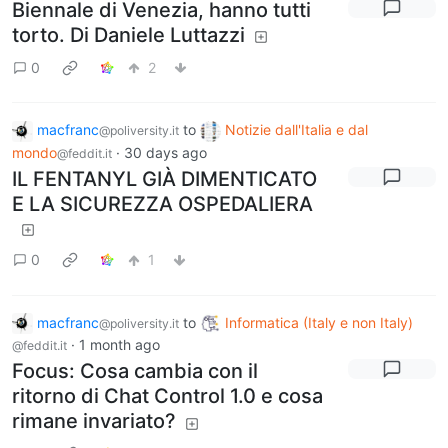
Biennale di Venezia, hanno tutti
torto. Di Daniele Luttazzi
0
2
macfranc
to
Notizie dall'Italia e dal
@poliversity.it
mondo
·
30 days ago
@feddit.it
IL FENTANYL GIÀ DIMENTICATO
E LA SICUREZZA OSPEDALIERA
0
1
macfranc
to
Informatica (Italy e non Italy)
@poliversity.it
·
1 month ago
@feddit.it
Focus: Cosa cambia con il
ritorno di Chat Control 1.0 e cosa
rimane invariato?