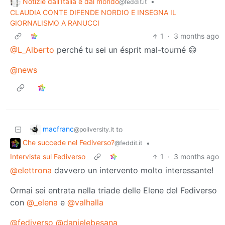
Notizie dall'Italia e dal mondo
•
@feddit.it
CLAUDIA CONTE DIFENDE NORDIO E INSEGNA IL
GIORNALISMO A RANUCCI
1
·
3 months ago
@L_Alberto
perché tu sei un ésprit mal-tourné 😄
@news
macfranc
to
@poliversity.it
Che succede nel Fediverso?
•
@feddit.it
Intervista sul Fediverso
1
·
3 months ago
@elettrona
davvero un intervento molto interessante!
Ormai sei entrata nella triade delle Elene del Fediverso
con
@_elena
e
@valhalla
@fediverso
@danielebesana