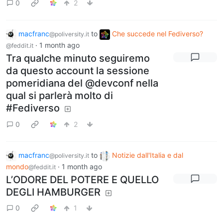
0
2
macfranc
to
Che succede nel Fediverso?
@poliversity.it
·
1 month ago
@feddit.it
Tra qualche minuto seguiremo
da questo account la sessione
pomeridiana del @devconf nella
qual si parlerà molto di
#Fediverso
0
2
macfranc
to
Notizie dall'Italia e dal
@poliversity.it
mondo
·
1 month ago
@feddit.it
L’ODORE DEL POTERE E QUELLO
DEGLI HAMBURGER
0
1