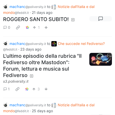
macfranc
to
Notizie dall'Italia e dal
@poliversity.it
mondo
·
21 days ago
@feddit.it
ROGGERO SANTO SUBITO!
0
1
macfranc
to
Che succede nel Fediverso?
@poliversity.it
·
23 days ago
@feddit.it
L'ultimo episodio della rubrica "Il
Fediverso oltre Mastodon":
Forum, lettura e musica sul
Fediverso
s3.poliversity.it
1
3
macfranc
to
Notizie dall'Italia e dal
@poliversity.it
mondo
·
25 days ago
@feddit.it