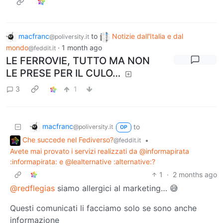
macfranc
to
Notizie dall'Italia e dal
@poliversity.it
mondo
·
1 month ago
@feddit.it
LE FERROVIE, TUTTO MA NON
LE PRESE PER IL CULO…
3
1
macfranc
to
@poliversity.it
OP
Che succede nel Fediverso?
•
@feddit.it
Avete mai provato i servizi realizzati da @informapirata
:informapirata: e @lealternative :alternative:?
1
·
2 months ago
@redflegias
siamo allergici al marketing… 😅
Questi comunicati li facciamo solo se sono anche
informazione