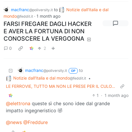
macfranc
to
Notizie dall'Italia e dal
@poliversity.it
mondo
·
1 month ago
@feddit.it
FARSI FREGARE DAGLI HACKER
E AVER LA FORTUNA DI NON
CONOSCERE LA VERGOGNA
0
2
macfranc
to
@poliversity.it
OP
Notizie dall'Italia e dal mondo
•
@feddit.it
LE FERROVIE, TUTTO MA NON LE PRESE PER IL CULO…
1
·
1 month ago
@elettrona
queste sì che sono idee dal grande
impatto ingegneristico 🤣
@news
@Freddure