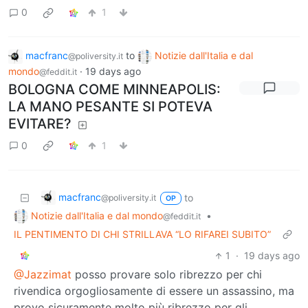
0
1
macfranc
to
Notizie dall'Italia e dal
@poliversity.it
mondo
·
19 days ago
@feddit.it
BOLOGNA COME MINNEAPOLIS:
LA MANO PESANTE SI POTEVA
EVITARE?
0
1
macfranc
to
@poliversity.it
OP
Notizie dall'Italia e dal mondo
•
@feddit.it
IL PENTIMENTO DI CHI STRILLAVA “LO RIFAREI SUBITO”
1
·
19 days ago
@Jazzimat
posso provare solo ribrezzo per chi
rivendica orgogliosamente di essere un assassino, ma
provo sicuramente molto più ribrezzo per gli