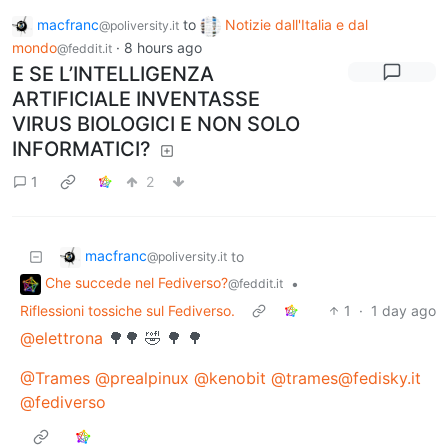
macfranc
to
Notizie dall'Italia e dal
@poliversity.it
mondo
·
8 hours ago
@feddit.it
E SE L’INTELLIGENZA
ARTIFICIALE INVENTASSE
VIRUS BIOLOGICI E NON SOLO
INFORMATICI?
1
2
macfranc
to
@poliversity.it
Che succede nel Fediverso?
•
@feddit.it
Riflessioni tossiche sul Fediverso.
1
·
1 day ago
@elettrona
🌳🌳 🤣 🌳 🌳
@Trames
@prealpinux
@kenobit
@trames@fedisky.it
@fediverso