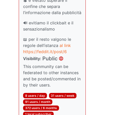
💲 è vietato superare il
confine che separa
l’informazione dalla pubblicità
🔊 evitiamo il clickbait e il
sensazionalismo
📖 per il resto valgono le
regole dell’istanza
al link
https://feddit.it/post/6
Public
Visibility:
This community can be
federated to other instances
and be posted/commented in
by their users.
8 users / day
31 users / week
91 users / month
372 users / 6 months
1 local subscriber