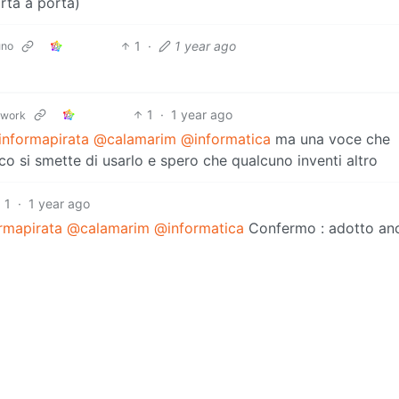
orta a porta)
1
·
1 year ago
uno
1
·
1 year ago
twork
nformapirata
@calamarim
@informatica
ma una voce che
co si smette di usarlo e spero che qualcuno inventi altro
1
·
1 year ago
rmapirata
@calamarim
@informatica
Confermo : adotto anc