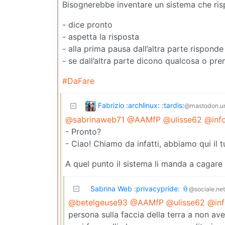
Bisognerebbe inventare un sistema che risp
- dice pronto
- aspetta la risposta
- alla prima pausa dall’altra parte rispon
- se dall’altra parte dicono qualcosa o pre
#DaFare
Fabrizio :archlinux: :tardis:
@mastodon.u
@sabrinaweb71
@AAMfP
@ulisse62
@inf
- Pronto?
- Ciao! Chiamo da infatti, abbiamo qui il 
A quel punto il sistema li manda a cagare 
Sabrina Web :privacypride: 📎
@sociale.ne
@betelgeuse93
@AAMfP
@ulisse62
@inf
persona sulla faccia della terra a non av