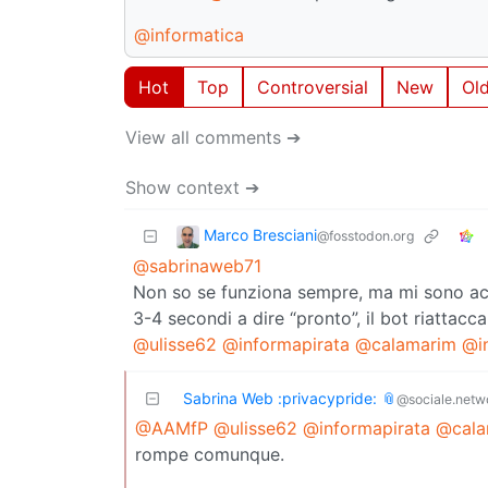
@informatica
Hot
Top
Controversial
New
Ol
View all comments ➔
Show context ➔
Marco Bresciani
@fosstodon.org
@sabrinaweb71
Non so se funziona sempre, ma mi sono acc
3-4 secondi a dire “pronto”, il bot riattacca
@ulisse62
@informapirata
@calamarim
@i
Sabrina Web :privacypride: 📎
@sociale.netw
@AAMfP
@ulisse62
@informapirata
@cala
rompe comunque.