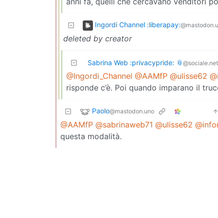
anni fa, quelli che cercavano venditori p
Ingordi Channel :liberapay:
@mastodon.
deleted by creator
Sabrina Web :privacypride: 📎
@sociale.ne
@Ingordi_Channel
@AAMfP
@ulisse62
@i
risponde c’è. Poi quando imparano il truc
Paolo
@mastodon.uno
@AAMfP
@sabrinaweb71
@ulisse62
@info
questa modalità.