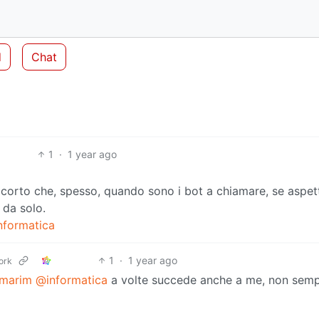
d
Chat
1
·
1 year ago
orto che, spesso, quando sono i bot a chiamare, se aspet
 da solo.
nformatica
1
·
1 year ago
ork
marim
@informatica
a volte succede anche a me, non semp