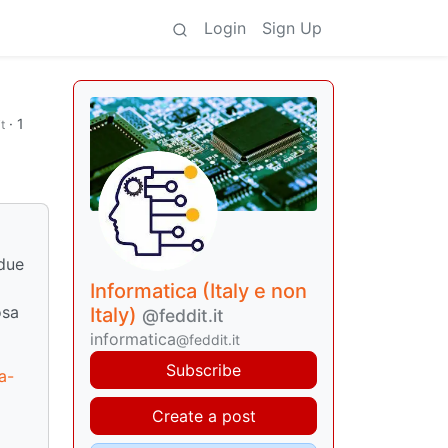
Login
Sign Up
·
1
t
 due
Informatica (Italy e non
osa
Italy)
@feddit.it
informatica
@feddit.it
Subscribe
a-
Create a post